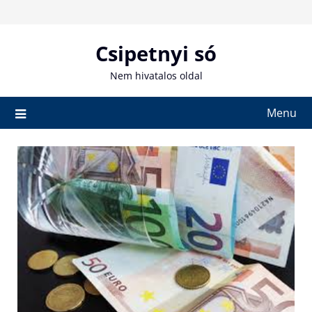
Skip
to
content
Csipetnyi só
Nem hivatalos oldal
Menu