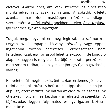
kezdhet az
életével. Akármi lehet, ami csak szeretne, és nincs késő
munkahelyet vagy szakmát váltani. A sokadik X-felett
azonban már kicsit másképpen nézünk a világra.
Szerencsére a
befektetési tippekben is élen jár a 40plusz
,
így érdemes gyakran lapozgatni.
Tudjuk meg, hogy mi éri meg leginkább a számunkra!
Legyen az állampapír, kötvény, részvény vagy éppen
ingatlanba történő befektetés. Természetesen nem
feltétlenül csak egy forrásból lehet tájékozódni, de kiinduló
alapnak nagyon is megfelel. Ne üljünk sokat a pénzünkön,
mert sosem tudhatjuk, hogy mikor jön egy újabb gazdasági
vállság!
Ha véletlenül mégis beköszönt, akkor érdemes jó helyen
tudni a megtakarítást. A befektetési tippekben is élen jár a
40plusz, ezért kattintsunk bátran az oldalra, és szerezzünk
ötleteket, hogy mihez kezdjünk a félretett összegekkel! A
tájékozódás legyen folyamatos és így igazán biztosra
mehetünk!