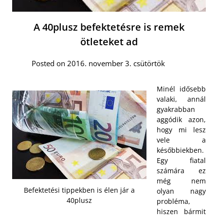
A 40plusz befektetésre is remek
ötleteket ad
Posted on 2016. november 3. csütörtök
Minél idősebb
valaki, annál
gyakrabban
aggódik azon,
hogy mi lesz
vele a
későbbiekben.
Egy fiatal
számára ez
még nem
Befektetési tippekben is élen jár a
olyan nagy
40plusz
probléma,
hiszen bármit