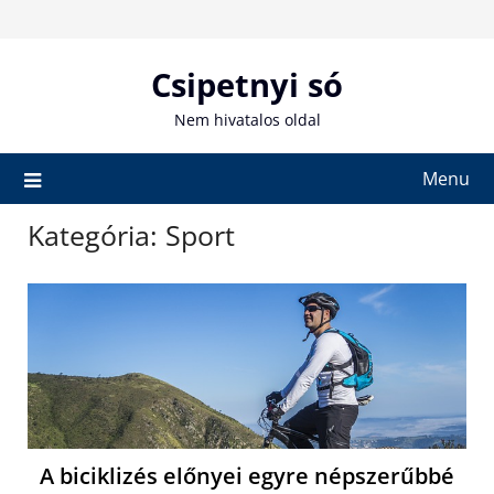
Skip
to
content
Csipetnyi só
Nem hivatalos oldal
Menu
Kategória:
Sport
A biciklizés előnyei egyre népszerűbbé