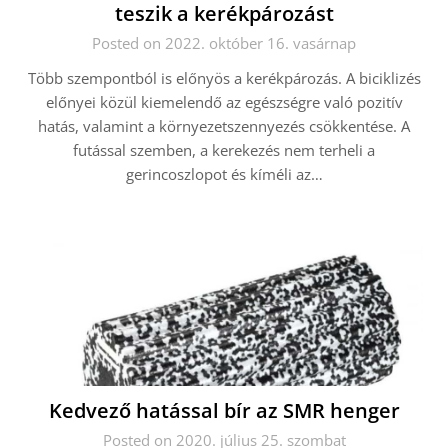
teszik a kerékpározást
Posted on 2022. október 16. vasárnap
Több szempontból is előnyös a kerékpározás. A biciklizés
előnyei közül kiemelendő az egészségre való pozitív
hatás, valamint a környezetszennyezés csökkentése. A
futással szemben, a kerekezés nem terheli a
gerincoszlopot és kíméli az…
Kedvező hatással bír az SMR henger
Posted on 2020. július 25. szombat