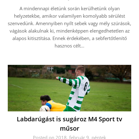
A mindennapi életünk során kerülhetünk olyan
helyzetekbe, amikor valamilyen komolyabb sérülést
szenvedünk. Amennyiben nyílt sebek vagy mély szúrások,
vágások alakulnak ki, mindenképpen elengedhetetlen az
alapos kitisztítása. Ennek érdekében, a sebfertőtlenítő
hasznos célt…
Labdarúgást is sugároz M4 Sport tv
műsor
Posted on 2018. február 9. péntek