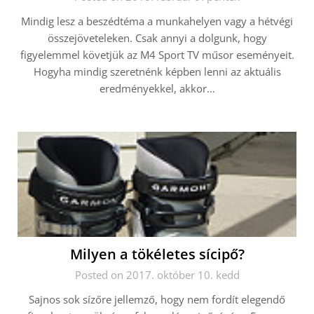
Mindig lesz a beszédtéma a munkahelyen vagy a hétvégi
összejöveteleken. Csak annyi a dolgunk, hogy
figyelemmel követjük az M4 Sport TV műsor eseményeit.
Hogyha mindig szeretnénk képben lenni az aktuális
eredményekkel, akkor…
Milyen a tökéletes sícipő?
Posted on 2017. október 10. kedd
Sajnos sok sízőre jellemző, hogy nem fordít elegendő