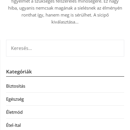
figyelmet a szükséges felszerelés minőségére. Ez nagy
hiba, ugyanis nemcsak magának a síelésnek az élményén
ronthat így, hanem meg is sérülhet. A sícipő
kiválasztása…
KERESÉS:
Kategóriák
Biztosítás
Egészség
Életmód
Étel-Ital