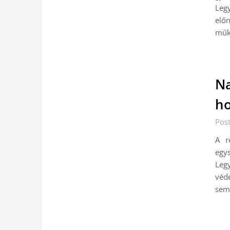
Leg
előn
műkö
Na
ho
Post
A r
egy
Leg
véde
sem