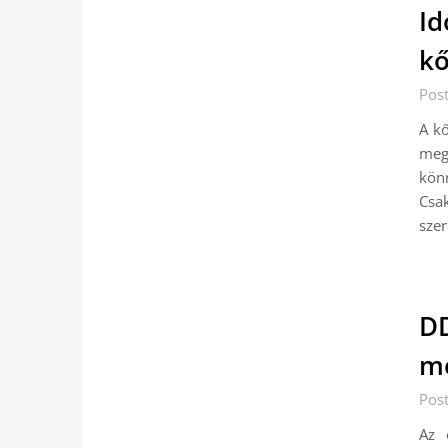
Id
kő
Pos
A kő
mego
könn
Csa
sze
DD
m
Post
Az 