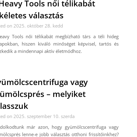
Heavy Tools női télikabát
kéletes választás
ed on 2025. október 28. kedd
eavy Tools női télikabát megbízható társ a téli hideg
apokban, hiszen kiváló minőséget képvisel, tartós és
szkedik a mindennapi aktív életmódhoz.
ümölcscentrifuga vagy
ümölcsprés – melyiket
lasszuk
ted on 2025. szeptember 10. szerda
dolkodtunk már azon, hogy gyümölcscentrifuga vagy
ölcsprés lenne-e jobb választás otthoni frissítőinkhez?