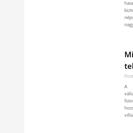
hat
biz
nép
nagy
Mi
te
Pos
A n
vál
fot
hos
vill