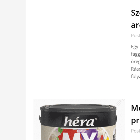
Sz
ar
Pos
Egy
fag
öreg
Ráa
fol
Mo
pr
Post