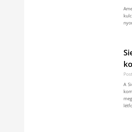
Ame
ku
nyo
Si
ko
Pos
A S
kom
meg
létf