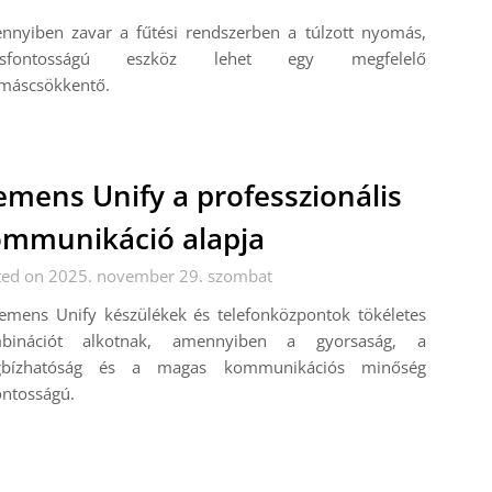
nnyiben zavar a fűtési rendszerben a túlzott nyomás,
lcsfontosságú eszköz lehet egy megfelelő
máscsökkentő.
emens Unify a professzionális
mmunikáció alapja
ted on 2025. november 29. szombat
iemens Unify készülékek és telefonközpontok tökéletes
binációt alkotnak, amennyiben a gyorsaság, a
bízhatóság és a magas kommunikációs minőség
ontosságú.