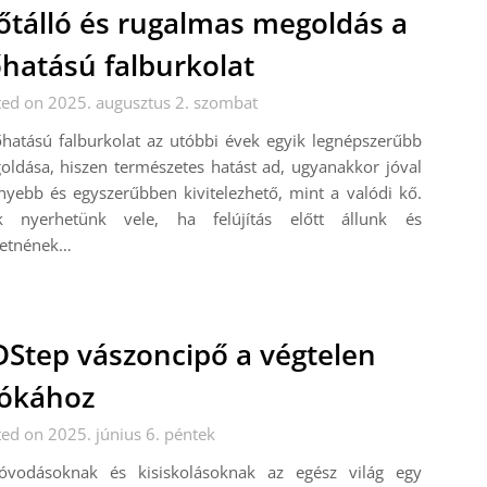
őtálló és rugalmas megoldás a
hatású falburkolat
ted on 2025. augusztus 2. szombat
hatású falburkolat az utóbbi évek egyik legnépszerűbb
ldása, hiszen természetes hatást ad, ugyanakkor jóval
yebb és egyszerűbben kivitelezhető, mint a valódi kő.
k nyerhetünk vele, ha felújítás előtt állunk és
retnének…
Step vászoncipő a végtelen
ókához
ed on 2025. június 6. péntek
óvodásoknak és kisiskolásoknak az egész világ egy