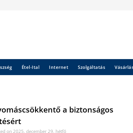
szség
Étel-Ital
Internet
Szolgáltatás
Vásárlá
omáscsökkentő a biztonságos
tésért
ted on 2025. december 29. hétfő