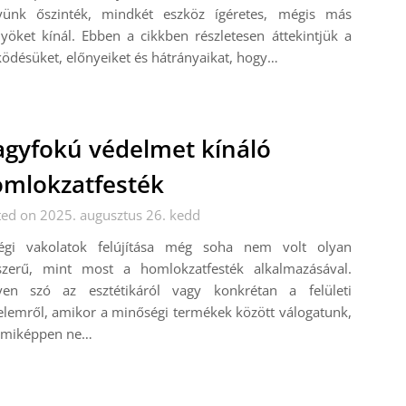
yünk őszinték, mindkét eszköz ígéretes, mégis más
yöket kínál. Ebben a cikkben részletesen áttekintjük a
désüket, előnyeiket és hátrányaikat, hogy…
gyfokú védelmet kínáló
mlokzatfesték
ed on 2025. augusztus 26. kedd
égi vakolatok felújítása még soha nem volt olyan
szerű, mint most a homlokzatfesték alkalmazásával.
yen szó az esztétikáról vagy konkrétan a felületi
lemről, amikor a minőségi termékek között válogatunk,
miképpen ne…