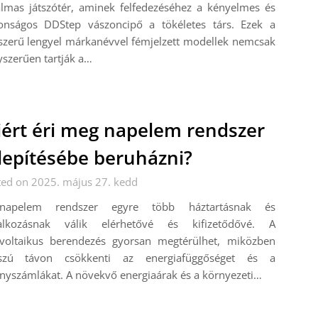
almas játszótér, aminek felfedezéséhez a kényelmes és
tonságos DDStep vászoncipő a tökéletes társ. Ezek a
szerű lengyel márkanévvel fémjelzett modellek nemcsak
szerűen tartják a…
ért éri meg napelem rendszer
lepítésébe beruházni?
ted on 2025. május 27. kedd
apelem rendszer egyre több háztartásnak és
lalkozásnak válik elérhetővé és kifizetődővé. A
ovoltaikus berendezés gyorsan megtérülhet, miközben
szú távon csökkenti az energiafüggőséget és a
anyszámlákat. A növekvő energiaárak és a környezeti…