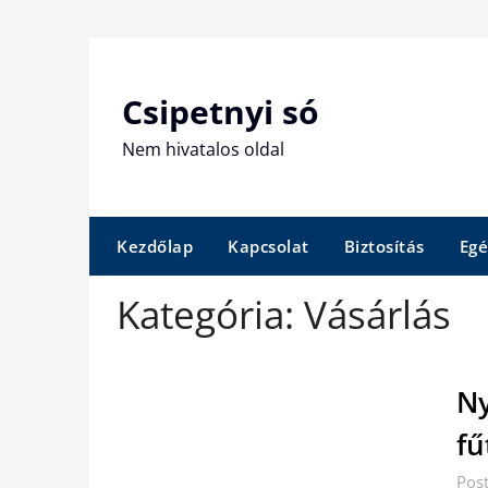
Skip
to
content
Csipetnyi só
Nem hivatalos oldal
Kezdőlap
Kapcsolat
Biztosítás
Egé
Kategória:
Vásárlás
Ny
fű
Pos