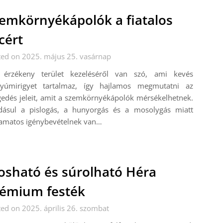
emkörnyékápolók a fiatalos
cért
ted on 2025. május 25. vasárnap
 érzékeny terület kezeléséről van szó, ami kevés
gyúmirigyet tartalmaz, így hajlamos megmutatni az
edés jeleit, amit a szemkörnyékápolók mérsékelhetnek.
dásul a pislogás, a hunyorgás és a mosolygás miatt
yamatos igénybevételnek van…
sható és súrolható Héra
émium festék
ed on 2025. április 26. szombat