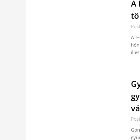
A 
tö
Post
A H
hón
ille
Gy
gy
vá
Pos
Gon
gyüm