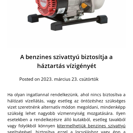
A benzines szivattyú biztosítja a
háztartás vízigényét
Posted on 2023. március 23. csütörtök
Ha olyan ingatlannal rendelkezünk, ahol nincs biztosítva a
hálózati vízellátás, vagy esetleg az öntözéshez szükséges
vizet szeretnénk alternatív módon megoldani, mindenképp
szükség lehet nagyobb vízmennyiség mozgatására. Ilyen
esetekben a rendelkezésre álló kutakból, esetleg tavakból
vagy folyókból könnyen
kitermelhetjük benzines szivattyú
segítségével
, biztosítva ezzel a locsoláshoz vagy épp a