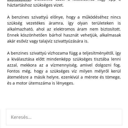
háztartáshoz szükséges vizet.
A benzines szivattyú előnye, hogy a működéséhez nincs
szükség vezetékes áramra, így olyan területeken is
alkalmazható, ahol az elektromos áram nem biztosított.
Ennek köszönhetően bárhol hasznát vehetjük, alkalmasak
akár esővíz vagy talajvíz szivattyúzására is.
A benzines szivattyú vízhozama függ a teljesítményétől, így
a kiválasztása előtt mindenképp szükséges tisztába lenni
azzal, mekkora az a vízmennyiség, amivel dolgozni fog.
Fontos még, hogy a szükséges víz milyen mélyről kerül
átemelésre a másik helyre, ezenkívül a mérete és tömege,
és a motor ütemszáma is lényeges.
KERESÉS: