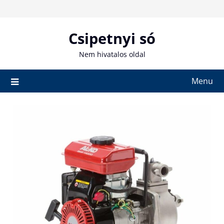
Skip
to
content
Csipetnyi só
Nem hivatalos oldal
Menu