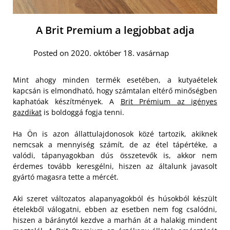
A Brit Premium a legjobbat adja
Posted on 2020. október 18. vasárnap
Mint ahogy minden termék esetében, a kutyaételek
kapcsán is elmondható, hogy számtalan eltérő minőségben
kaphatóak készítmények. A
Brit Prémium az igényes
gazdikat
is boldoggá fogja tenni.
Ha Ön is azon állattulajdonosok közé tartozik, akiknek
nemcsak a mennyiség számít, de az étel tápértéke, a
valódi, tápanyagokban dús összetevők is, akkor nem
érdemes tovább keresgélni, hiszen az általunk javasolt
gyártó magasra tette a mércét.
Aki szeret változatos alapanyagokból és húsokból készült
ételekből válogatni, ebben az esetben nem fog csalódni,
hiszen a báránytól kezdve a marhán át a halakig mindent