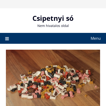
Skip
to
content
Csipetnyi só
Nem hivatalos oldal
Menu