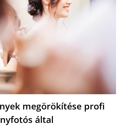
ények megörökítése profi
nyfotós által