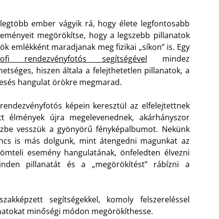
legtöbb ember vágyik rá, hogy élete legfontosabb
eményeit megörökítse, hogy a legszebb pillanatok
ök emlékként maradjanak meg fizikai „síkon” is. Egy
rofi rendezvényfotós segítségével
mindez
hetséges, hiszen általa a felejthetetlen pillanatok, a
esés hangulat örökre megmarad.
rendezvényfotós képein keresztül az elfelejtettnek
itt élmények újra megelevenednek, akárhányszor
ézbe vesszük a gyönyörű fényképalbumot. Nekünk
ncs is más dolgunk, mint átengedni magunkat az
ömteli esemény hangulatának, önfeledten élvezni
inden pillanatát és a „megörökítést” rábízni a
zakképzett segítségekkel, komoly felszereléssel
lanatokat minőségi módon megörökíthesse.