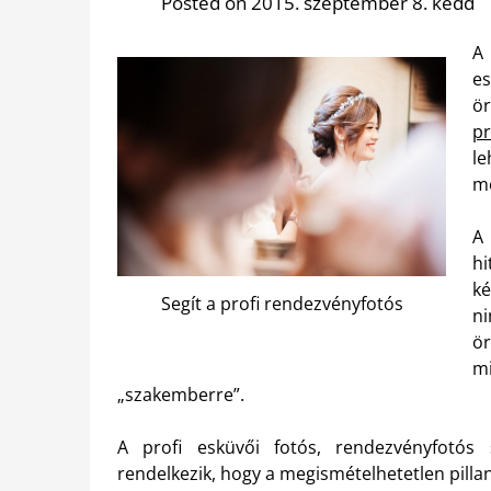
Posted on 2015. szeptember 8. kedd
A 
es
ör
p
le
m
A 
h
k
Segít a profi rendezvényfotós
ni
ör
m
„szakemberre”.
A profi esküvői fotós, rendezvényfotós s
rendelkezik, hogy a megismételhetetlen pil