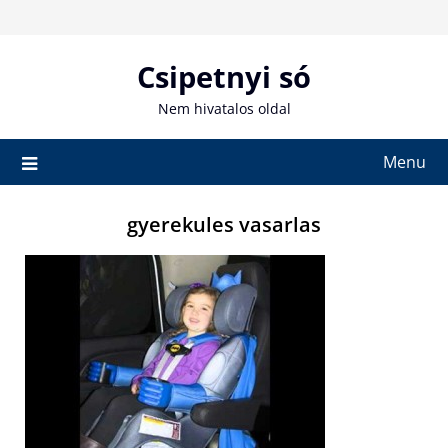
Skip
to
content
Csipetnyi só
Nem hivatalos oldal
Menu
gyerekules vasarlas