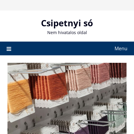
Skip
to
content
Csipetnyi só
Nem hivatalos oldal
Menu