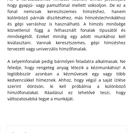
hogy gyapjú- vagy pamutfonal mellett voksoljon. De ez a
fonal nemcsak keresztszemes hímzéshez, hanem
különböző párnák díszítéséhez, más hímzéstechnikákhoz
és gépi varráshoz is használható.
A hímzés minősége
közvetlenül függ a felhasznált fonalak típusától és
minőségétől. Ezeket mindig egy adott munkához kell
kiválasztani. Vannak keresztszemes, gépi hímzéshez
tervezett vagy univerzális hímzőfonalak.
A selyemfonalak pedig bármilyen feladatra alkalmasak. Ne
feledje, hogy rengeteg anyag létezik a kézimunkához! A
legtöbbször azonban a kézművesek egy vagy több
kedvencükkel hímeznek. Ahhoz, hogy végül a saját ízlése
szerint döntsön, ki kell próbálnia a különböző
hímzőfonalakat. Ráadásul ez lehetővé teszi, hogy
változatosabbá tegye a munkáját.
KERESÉS: