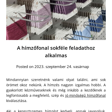
A hímzőfonal sokféle feladathoz
alkalmas
Posted on 2023. szeptember 24. vasárnap
Mindannyian szeretnénk valami olyat találni, ami sok
örömet okoz nekünk. A hímzés nagyon izgalmas hobbi. A
gyakorlott kézműveseknek és még inkább a kezdőknek a
legfontosabb a megfelelő, szép és
jó minőségű hímzőfonal
kiválasztása.
Aki a keresztszemes hímzést kedveli, annak javasoljuk,