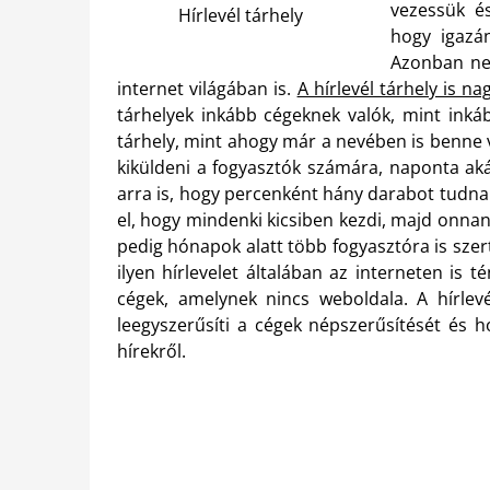
vezessük é
Hírlevél tárhely
hogy igazá
Azonban nem
internet világában is.
A hírlevél tárhely is n
tárhelyek inkább cégeknek valók, mint inká
tárhely, mint ahogy már a nevében is benne v
kiküldeni a fogyasztók számára, naponta aká
arra is, hogy percenként hány darabot tudnak
el, hogy mindenki kicsiben kezdi, majd onnan f
pedig hónapok alatt több fogyasztóra is szert
ilyen hírlevelet általában az interneten is
cégek, amelynek nincs weboldala. A hírlev
leegyszerűsíti a cégek népszerűsítését és h
hírekről.