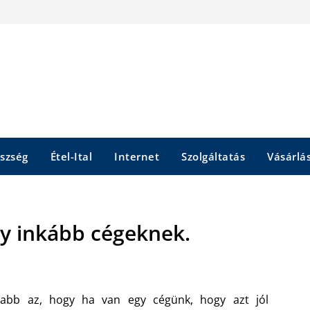
szség
Étel-Ital
Internet
Szolgáltatás
Vásárlá
ely inkább cégeknek.
sabb az, hogy ha van egy cégünk, hogy azt jól