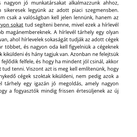
s nagyon jó munkatársakat alkalmazzunk ahhoz,
n sikeresek legyünk az adott piaci szegmensben.
 csak a valóságban kell jelen lennünk, hanem az
agyon sokat
tud segíteni benne, mivel ezek a hírlevél
bb magánembereknek. A hírlevél tárhely egy olyan
an, ahol hírlevelek sokaságát tudják az adott cégek
r többet, és nagyon oda kell figyelniük a cégeknek
 kiküldeni és hány tagjuk van.
Azonban ne felejtsük
ejlődik felfele, és hogy ha mindent jól csinál, akkor
 tud tenni. Viszont azt is meg kell említenünk, hogy
 ténykedő cégek szoktak kiküldeni, nem pedig azok a
él tárhely egy igazán jó megoldás, amely nagyon
ogy a fogyasztók mindig frissen értesüljenek az új