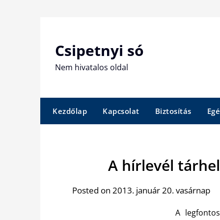
Skip
to
content
Csipetnyi só
Nem hivatalos oldal
Kezdőlap
Kapcsolat
Biztosítás
Egé
A hírlevél tárh
Posted on 2013. január 20. vasárnap
A legfonto