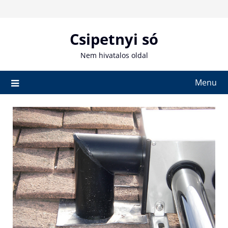
Skip
to
content
Csipetnyi só
Nem hivatalos oldal
Menu