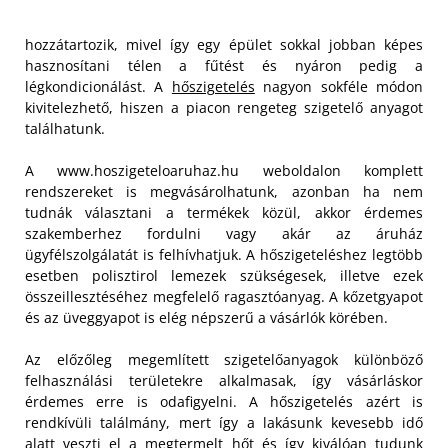
hozzátartozik, mivel így egy épület sokkal jobban képes
hasznosítani télen a fűtést és nyáron pedig a
légkondicionálást. A
hőszigetelés
nagyon sokféle módon
kivitelezhető, hiszen a piacon rengeteg szigetelő anyagot
találhatunk.
A www.hoszigeteloaruhaz.hu weboldalon komplett
rendszereket is megvásárolhatunk, azonban ha nem
tudnák választani a termékek közül, akkor érdemes
szakemberhez fordulni vagy akár az áruház
ügyfélszolgálatát is felhívhatjuk. A hőszigeteléshez legtöbb
esetben polisztirol lemezek szükségesek, illetve ezek
összeillesztéséhez megfelelő ragasztóanyag. A kőzetgyapot
és az üveggyapot is elég népszerű a vásárlók körében.
Az előzőleg megemlített szigetelőanyagok különböző
felhasználási területekre alkalmasak, így vásárláskor
érdemes erre is odafigyelni. A hőszigetelés azért is
rendkívüli találmány, mert így a lakásunk kevesebb idő
alatt veszti el a megtermelt hőt és így kiválóan tudunk