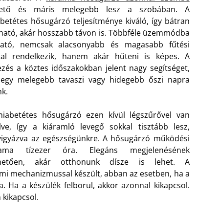
hető és máris melegebb lesz a szobában. A
betétes hősugárzó teljesítménye kiváló, így bátran
ható, akár hosszabb távon is. Többféle üzemmódba
tható, nemcsak alacsonyabb és magasabb fűtési
tal rendelkezik, hanem akár hűteni is képes. A
zés a köztes időszakokban jelent nagy segítséget,
egy melegebb tavaszi vagy hidegebb őszi napra
k.
iabetétes hősugárzó ezen kívül légszűrővel van
elve, így a kiáramló levegő sokkal tisztább lesz,
 vigyázva az egészségünkre. A hősugárzó működési
rtama tízezer óra. Elegáns megjelenésének
hetően, akár otthonunk dísze is lehet. A
i mechanizmussal készült, abban az esetben, ha a
a. Ha a készülék felborul, akkor azonnal kikapcsol.
 kikapcsol.