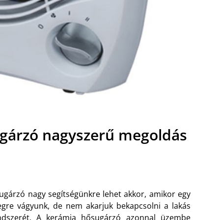
gárzó nagyszerű megoldás
ugárzó nagy segítségünkre lehet akkor, amikor egy
egre vágyunk, de nem akarjuk bekapcsolni a lakás
ndszerét. A
kerámia hősugárzó azonnal üzembe