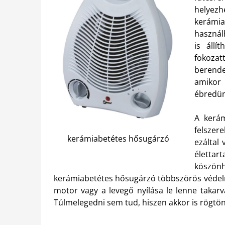
helyez
kerámia
használ
is állí
fokozat
berende
amikor 
ébredün
A kerám
felszer
kerámiabetétes hősugárzó
ezáltal
életta
köszön
kerámiabetétes hősugárzó többszörös védelm
motor vagy a levegő nyílása le lenne takarv
Túlmelegedni sem tud, hiszen akkor is rögtön