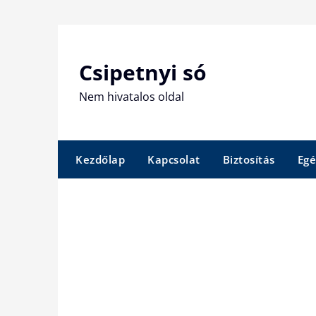
Skip
to
content
Csipetnyi só
Nem hivatalos oldal
Kezdőlap
Kapcsolat
Biztosítás
Egé