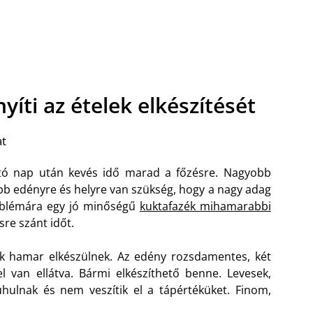
íti az ételek elkészítését
at
tó nap után kevés idő marad a főzésre. Nagyobb
bb edényre és helyre van szükség, hogy a nagy adag
roblémára egy jó minőségű
kuktafazék mihamarabbi
sre szánt időt.
k hamar elkészülnek. Az edény rozsdamentes, két
l van ellátva. Bármi elkészíthető benne. Levesek,
uhulnak és nem veszítik el a tápértéküket. Finom,
.