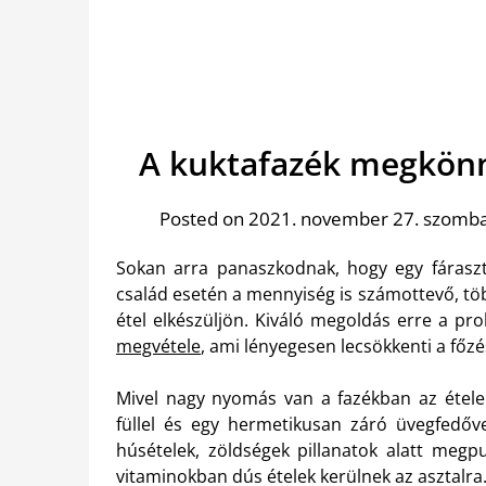
A kuktafazék megkönny
Posted on 2021. november 27. szomb
Sokan arra panaszkodnak, hogy egy fárasz
család esetén a mennyiség is számottevő, tö
étel elkészüljön. Kiváló megoldás erre a p
megvétele
, ami lényegesen lecsökkenti a főzé
Mivel nagy nyomás van a fazékban az étele
füllel és egy hermetikusan záró üvegfedőve
húsételek, zöldségek pillanatok alatt megp
vitaminokban dús ételek kerülnek az asztalra