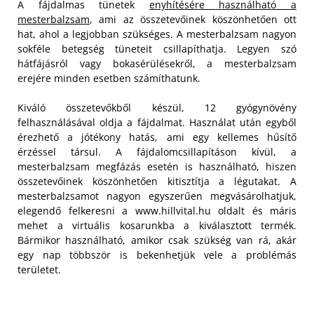
A fájdalmas tünetek
enyhítésére használható a
mesterbalzsam
, ami az összetevőinek köszönhetően ott
hat, ahol a legjobban szükséges. A mesterbalzsam nagyon
sokféle betegség tüneteit csillapíthatja. Legyen szó
hátfájásról vagy bokasérülésekről, a mesterbalzsam
erejére minden esetben számíthatunk.
Kiváló összetevőkből készül, 12 gyógynövény
felhasználásával oldja a fájdalmat. Használat után egyből
érezhető a jótékony hatás, ami egy kellemes hűsítő
érzéssel társul. A fájdalomcsillapításon kívül, a
mesterbalzsam megfázás esetén is használható, hiszen
összetevőinek köszönhetően kitisztítja a légutakat. A
mesterbalzsamot nagyon egyszerűen megvásárolhatjuk,
elegendő felkeresni a www.hillvital.hu oldalt és máris
mehet a virtuális kosarunkba a kiválasztott termék.
Bármikor használható, amikor csak szükség van rá, akár
egy nap többször is bekenhetjük vele a problémás
területet.