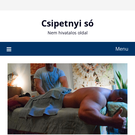
Skip
to
content
Csipetnyi só
Nem hivatalos oldal
Menu