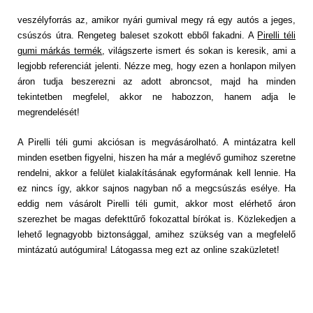
veszélyforrás az, amikor nyári gumival megy rá egy autós a jeges,
csúszós útra. Rengeteg baleset szokott ebből fakadni. A
Pirelli téli
gumi márkás termék
, világszerte ismert és sokan is keresik, ami a
legjobb referenciát jelenti. Nézze meg, hogy ezen a honlapon milyen
áron tudja beszerezni az adott abroncsot, majd ha minden
tekintetben megfelel, akkor ne habozzon, hanem adja le
megrendelését!
A Pirelli téli gumi akciósan is megvásárolható. A mintázatra kell
minden esetben figyelni, hiszen ha már a meglévő gumihoz szeretne
rendelni, akkor a felület kialakításának egyformának kell lennie. Ha
ez nincs így, akkor sajnos nagyban nő a megcsúszás esélye. Ha
eddig nem vásárolt Pirelli téli gumit, akkor most elérhető áron
szerezhet be magas defekttűrő fokozattal bírókat is. Közlekedjen a
lehető legnagyobb biztonsággal, amihez szükség van a megfelelő
mintázatú autógumira! Látogassa meg ezt az online szaküzletet!