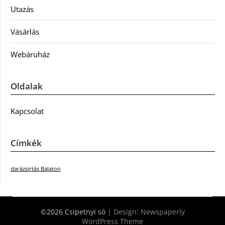
Utazás
Vásárlás
Webáruház
Oldalak
Kapcsolat
Címkék
darázsirtás Balaton
©2026 Csipetnyi só
| Design:
Newspaperly
WordPress Theme