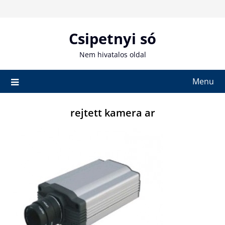
Skip
to
content
Csipetnyi só
Nem hivatalos oldal
Menu
rejtett kamera ar