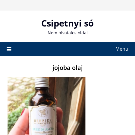
Skip
to
content
Csipetnyi só
Nem hivatalos oldal
Menu
jojoba olaj