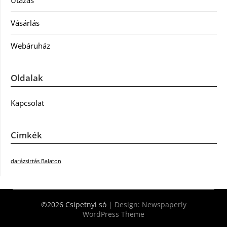
Utazás
Vásárlás
Webáruház
Oldalak
Kapcsolat
Címkék
darázsirtás Balaton
©2026 Csipetnyi só
| Design:
Newspaperly
WordPress Theme