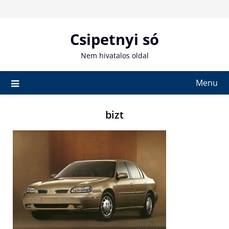
Skip
to
content
Csipetnyi só
Nem hivatalos oldal
Menu
bizt