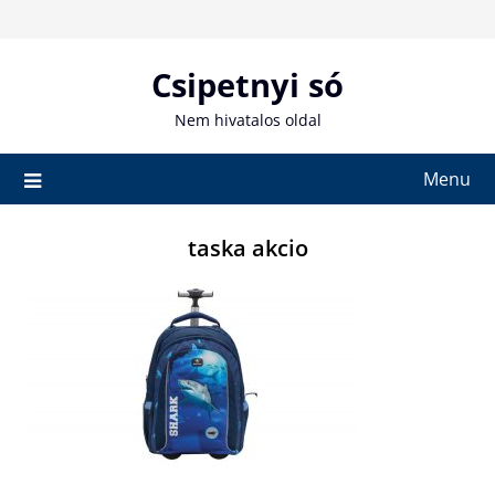
Skip
to
content
Csipetnyi só
Nem hivatalos oldal
Menu
taska akcio