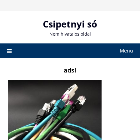
Skip
to
content
Csipetnyi só
Nem hivatalos oldal
Menu
adsl