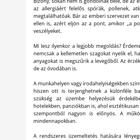
Bizony, sokan nem is gondolnak bele, de az é
az allergiáért felelős spórák, pollenek, a
megtalálhatóak. Bár az emberi szervezet van
ellen is, azért eljön az a pont, amikor „a po
veszélyeket.
Mi lesz ilyenkor a legjobb megoldás? Érde
nemcsak a kellemetlen szagokat nyelik el, h
anyagokat is megszűrik a levegőből. Az érz
de az óvodában is.
A munkahelyen vagy irodahelyiségekben szint
hiszen ott is terjenghetnek a különféle
szükség az üzembe helyezésük érdekében
hotelekben, panziókban is, ahol esztétikusan
szempontból nagyon is előnyös. A működ
mindennapokban.
A rendszeres üzemeltetés hatására lényeges