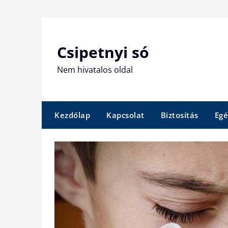
Skip
to
content
Csipetnyi só
Nem hivatalos oldal
Kezdőlap
Kapcsolat
Biztosítás
Egé