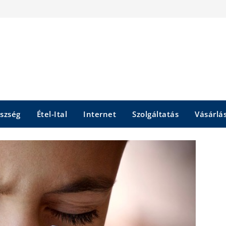
szség
Étel-Ital
Internet
Szolgáltatás
Vásárlá