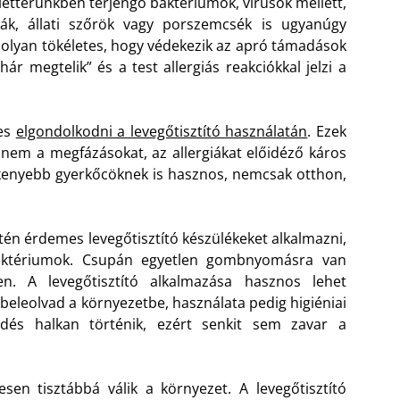
letterünkben terjengő baktériumok, vírusok mellett,
tkák, állati szőrök vagy porszemcsék is ugyanúgy
 olyan tökéletes, hogy védekezik az apró támadások
hár megtelik” és a test allergiás reakciókkal jelzi a
mes
elgondolkodni a levegőtisztító használatán
. Ezek
anem a megfázásokat, az allergiákat előidéző káros
ékenyebb gyerkőcöknek is hasznos, nemcsak otthon,
én érdemes levegőtisztító készülékeket alkalmazni,
 baktériumok. Csupán egyetlen gombnyomásra van
. A levegőtisztító alkalmazása hasznos lehet
 beleolvad a környezetbe, használata pedig higiéniai
és halkan történik, ezért senkit sem zavar a
en tisztábbá válik a környezet. A levegőtisztító