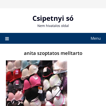
Skip
to
content
Csipetnyi só
Nem hivatalos oldal
Menu
anita szoptatos melltarto