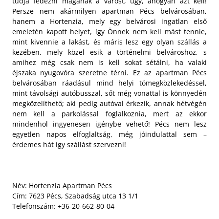
tudja fedezni magának a várost, úgy, ahogyan azt kell!
Persze nem akármilyen apartman Pécs belvárosában,
hanem a Hortenzia, mely egy belvárosi ingatlan első
emeletén kapott helyet, így Önnek nem kell mást tennie,
mint kivennie a lakást, és máris lesz egy olyan szállás a
kezében, mely közel esik a történelmi belvároshoz, s
amihez még csak nem is kell sokat sétálni,
ha valaki
éjszaka nyugovóra szeretne térni. Ez az apartman Pécs
belvárosában ráadásul mind helyi tömegközlekedéssel,
mint távolsági autóbusszal, sőt még vonattal is könnyedén
megközelíthető; aki pedig autóval érkezik, annak hétvégén
nem kell a parkolással foglalkoznia, mert az ekkor
mindenhol ingyenesen igénybe vehető! Pécs nem lesz
egyetlen napos elfoglaltság, még jóindulattal sem –
érdemes hát így szállást szervezni!
Név: Hortenzia Apartman Pécs
Cím: 7623 Pécs, Szabadság utca 13 1/1
Telefonszám: +36-20-662-80-04