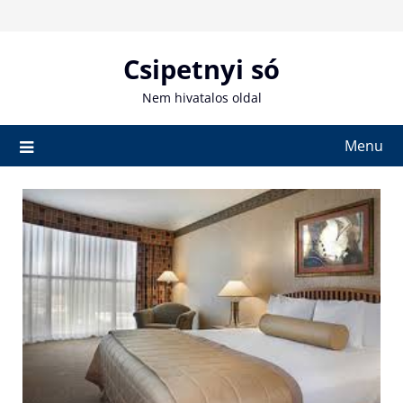
Skip
to
content
Csipetnyi só
Nem hivatalos oldal
Menu