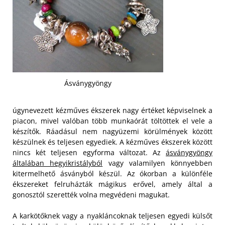
Ásványgyöngy
úgynevezett kézműves ékszerek nagy értéket képviselnek a
piacon, mivel valóban több munkaórát töltöttek el vele a
készítők. Ráadásul nem nagyüzemi körülmények között
készülnek és teljesen egyediek. A kézműves ékszerek között
nincs két teljesen egyforma változat. Az
ásványgyöngy
általában hegyikristályból
vagy valamilyen könnyebben
kitermelhető ásványból készül. Az ókorban a különféle
ékszereket felruházták mágikus erővel, amely által a
gonosztól szerették volna megvédeni magukat.
A karkötőknek vagy a nyakláncoknak teljesen egyedi külsőt