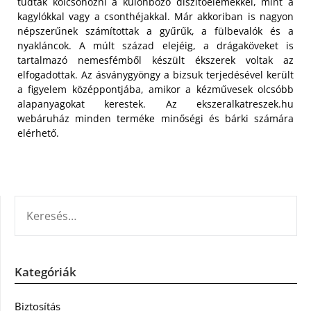
tudtak kölcsönözni a különböző díszítőelemekkel, mint a
kagylókkal vagy a csonthéjakkal. Már akkoriban is nagyon
népszerűnek számítottak a gyűrűk, a fülbevalók és a
nyakláncok. A múlt század elejéig, a drágaköveket is
tartalmazó nemesfémből készült ékszerek voltak az
elfogadottak. Az ásványgyöngy a bizsuk terjedésével került
a figyelem középpontjába, amikor a kézművesek olcsóbb
alapanyagokat kerestek. Az ekszeralkatreszek.hu
webáruház minden terméke minőségi és bárki számára
elérhető.
KERESÉS:
Kategóriák
Biztosítás