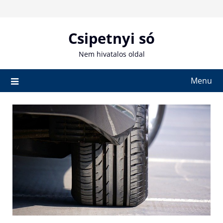
Skip
to
content
Csipetnyi só
Nem hivatalos oldal
Menu