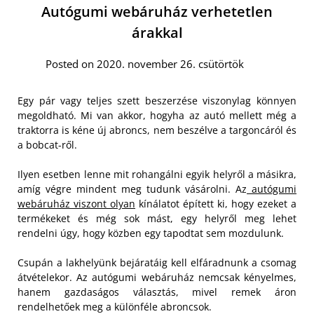
Autógumi webáruház verhetetlen
árakkal
Posted on 2020. november 26. csütörtök
Egy pár vagy teljes szett beszerzése viszonylag könnyen
megoldható. Mi van akkor, hogyha az autó mellett még a
traktorra is kéne új abroncs, nem beszélve a targoncáról és
a bobcat-ről.
Ilyen esetben lenne mit rohangálni egyik helyről a másikra,
amíg végre mindent meg tudunk vásárolni. Az
autógumi
webáruház viszont olyan
kínálatot épített ki, hogy ezeket a
termékeket és még sok mást, egy helyről meg lehet
rendelni úgy, hogy közben egy tapodtat sem mozdulunk.
Csupán a lakhelyünk bejáratáig kell elfáradnunk a csomag
átvételekor. Az autógumi webáruház nemcsak kényelmes,
hanem gazdaságos választás, mivel remek áron
rendelhetőek meg a különféle abroncsok.