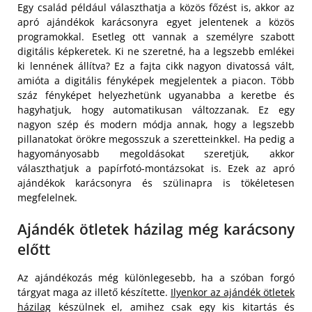
Egy család például választhatja a közös főzést is, akkor az
apró ajándékok karácsonyra egyet jelentenek a közös
programokkal. Esetleg ott vannak a személyre szabott
digitális képkeretek. Ki ne szeretné, ha a legszebb emlékei
ki lennének állítva? Ez a fajta cikk nagyon divatossá vált,
amióta a digitális fényképek megjelentek a piacon. Több
száz fényképet helyezhetünk ugyanabba a keretbe és
hagyhatjuk, hogy automatikusan változzanak. Ez egy
nagyon szép és modern módja annak, hogy a legszebb
pillanatokat örökre megosszuk a szeretteinkkel. Ha pedig a
hagyományosabb megoldásokat szeretjük, akkor
választhatjuk a papírfotó-montázsokat is. Ezek az apró
ajándékok karácsonyra és szülinapra is tökéletesen
megfelelnek.
Ajándék ötletek házilag még karácsony
előtt
Az ajándékozás még különlegesebb, ha a szóban forgó
tárgyat maga az illető készítette.
Ilyenkor az ajándék ötletek
házilag
készülnek el, amihez csak egy kis kitartás és