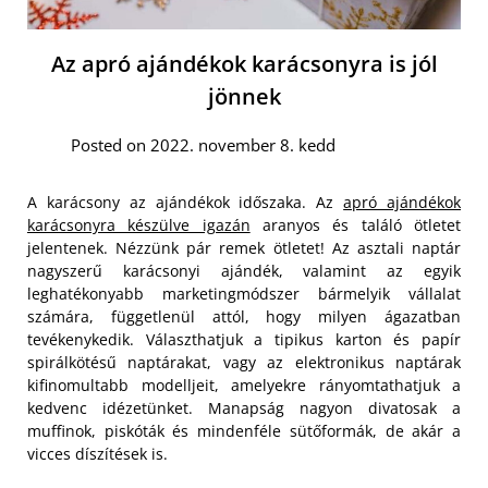
Az apró ajándékok karácsonyra is jól
jönnek
Posted on 2022. november 8. kedd
A karácsony az ajándékok időszaka. Az
apró ajándékok
karácsonyra készülve igazán
aranyos és találó ötletet
jelentenek. Nézzünk pár remek ötletet! Az asztali naptár
nagyszerű karácsonyi ajándék, valamint az egyik
leghatékonyabb marketingmódszer bármelyik vállalat
számára, függetlenül attól, hogy milyen ágazatban
tevékenykedik. Választhatjuk a tipikus karton és papír
spirálkötésű naptárakat, vagy az elektronikus naptárak
kifinomultabb modelljeit, amelyekre rányomtathatjuk a
kedvenc idézetünket. Manapság nagyon divatosak a
muffinok, piskóták és mindenféle sütőformák, de akár a
vicces díszítések is.