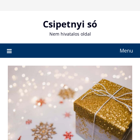
Skip
to
content
Csipetnyi só
Nem hivatalos oldal
Menu