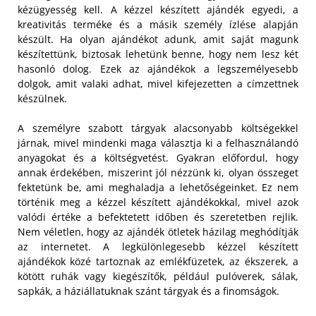
kézügyesség kell. A kézzel készített ajándék egyedi, a
kreativitás terméke és a másik személy ízlése alapján
készült. Ha olyan ajándékot adunk, amit saját magunk
készítettünk, biztosak lehetünk benne, hogy nem lesz két
hasonló dolog. Ezek az ajándékok a legszemélyesebb
dolgok, amit valaki adhat, mivel kifejezetten a címzettnek
készülnek.
A személyre szabott tárgyak alacsonyabb költségekkel
járnak, mivel mindenki maga választja ki a felhasználandó
anyagokat és a költségvetést. Gyakran előfordul, hogy
annak érdekében, miszerint jól nézzünk ki, olyan összeget
fektetünk be, ami meghaladja a lehetőségeinket. Ez nem
történik meg a kézzel készített ajándékokkal, mivel azok
valódi értéke a befektetett időben és szeretetben rejlik.
Nem véletlen, hogy az ajándék ötletek házilag meghódítják
az internetet. A legkülönlegesebb kézzel készített
ajándékok közé tartoznak az emlékfüzetek, az ékszerek, a
kötött ruhák vagy kiegészítők, például pulóverek, sálak,
sapkák, a háziállatuknak szánt tárgyak és a finomságok.