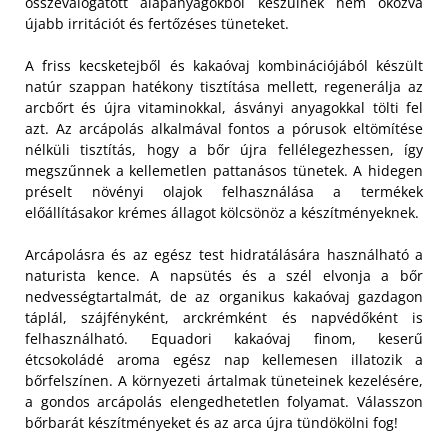
összeválogatott alapanyagokból készülnek nem okozva
újabb irritációt és fertőzéses tüneteket.
A friss kecsketejből és kakaóvaj kombinációjából készült
natúr szappan hatékony tisztítása mellett, regenerálja az
arcbőrt és újra vitaminokkal, ásványi anyagokkal tölti fel
azt. Az arcápolás alkalmával fontos a pórusok eltömítése
nélküli tisztítás, hogy a bőr újra fellélegezhessen, így
megszűnnek a kellemetlen pattanásos tünetek. A hidegen
préselt növényi olajok felhasználása a termékek
előállításakor krémes állagot kölcsönöz a készítményeknek.
Arcápolásra és az egész test hidratálására használható a
naturista kence. A napsütés és a szél elvonja a bőr
nedvességtartalmát, de az organikus kakaóvaj gazdagon
táplál, szájfényként, arckrémként és napvédőként is
felhasználható. Equadori kakaóvaj finom, keserű
étcsokoládé aroma egész nap kellemesen illatozik a
bőrfelszínen. A környezeti ártalmak tüneteinek kezelésére,
a gondos arcápolás elengedhetetlen folyamat. Válasszon
bőrbarát készítményeket és az arca újra tündökölni fog!