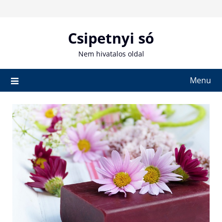
Skip
to
content
Csipetnyi só
Nem hivatalos oldal
Menu