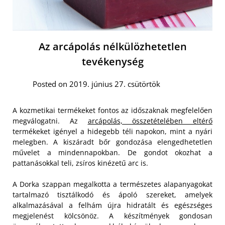
Az arcápolás nélkülözhetetlen
tevékenység
Posted on 2019. június 27. csütörtök
A kozmetikai termékeket fontos az időszaknak megfelelően
megválogatni. Az
arcápolás, összetételében eltérő
termékeket igényel a hidegebb téli napokon, mint a nyári
melegben. A kiszáradt bőr gondozása elengedhetetlen
művelet a mindennapokban. De gondot okozhat a
pattanásokkal teli, zsíros kinézetű arc is.
A Dorka szappan megalkotta a természetes alapanyagokat
tartalmazó tisztálkodó és ápoló szereket, amelyek
alkalmazásával a felhám újra hidratált és egészséges
megjelenést kölcsönöz. A készítmények gondosan