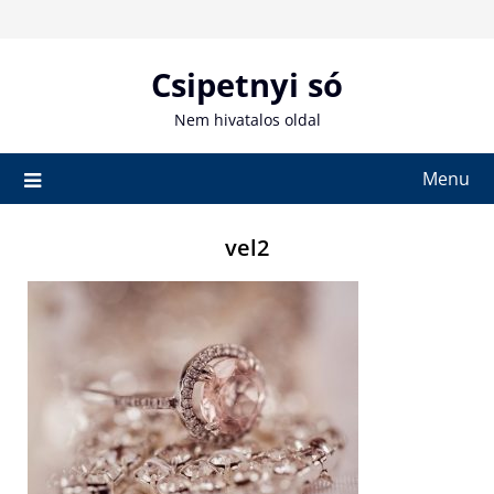
Skip
to
content
Csipetnyi só
Nem hivatalos oldal
Menu
vel2