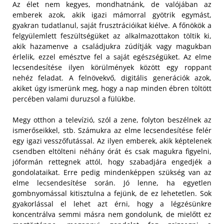
Az élet nem kegyes, mondhatnánk, de valójában az
emberek azok, akik igazi mámorral gyötrik egymást,
gyakran tudatlanul, saját frusztrációikat kiélve. A főnökök a
felgyülemlett feszültségüket az alkalmazottakon töltik ki,
akik hazamenve a családjukra zúdítják vagy magukban
érlelik, ezzel emésztve fel a saját egészségüket. Az elme
lecsendesítése ilyen körülmények között egy roppant
nehéz feladat. A felnövekvő, digitális generációk azok,
akiket úgy ismerünk meg, hogy a nap minden ébren töltött
percében valami duruzsol a fülükbe.
Megy otthon a televízió, szól a zene, folyton beszélnek az
ismerőseikkel, stb. Számukra az elme lecsendesítése felér
egy igazi vesszőfutással. Az ilyen emberek, akik képtelenek
csendben eltölteni néhány órát és csak magukra figyelni,
jóformán rettegnek attól, hogy szabadjára engedjék a
gondolataikat. Erre pedig mindenképpen szükség van az
elme lecsendesítése során. Jó lenne, ha egyetlen
gombnyomással kitisztulna a fejünk, de ez lehetetlen. Sok
gyakorlással el lehet azt érni, hogy a légzésünkre
koncentrálva semmi másra nem gondolunk, de mielőtt ez