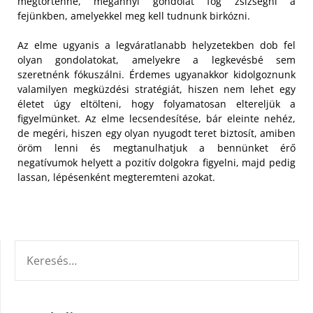
megtörténne, megannyi gondolat fog zsizsegni a
fejünkben, amelyekkel meg kell tudnunk birkózni.
Az elme ugyanis a legváratlanabb helyzetekben dob fel
olyan gondolatokat, amelyekre a legkevésbé sem
szeretnénk fókuszálni. Érdemes ugyanakkor kidolgoznunk
valamilyen megküzdési stratégiát, hiszen nem lehet egy
életet úgy eltölteni, hogy folyamatosan eltereljük a
figyelmünket. Az elme lecsendesítése, bár eleinte nehéz,
de megéri, hiszen egy olyan nyugodt teret biztosít, amiben
öröm lenni és megtanulhatjuk a bennünket érő
negatívumok helyett a pozitív dolgokra figyelni, majd pedig
lassan, lépésenként megteremteni azokat.
KERESÉS: