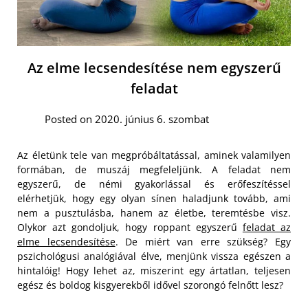
Az elme lecsendesítése nem egyszerű
feladat
Posted on 2020. június 6. szombat
Az életünk tele van megpróbáltatással, aminek valamilyen
formában, de muszáj megfeleljünk. A feladat nem
egyszerű, de némi gyakorlással és erőfeszítéssel
elérhetjük, hogy egy olyan sínen haladjunk tovább, ami
nem a pusztulásba, hanem az életbe, teremtésbe visz.
Olykor azt gondoljuk, hogy roppant egyszerű
feladat az
elme lecsendesítése
. De miért van erre szükség? Egy
pszichológusi analógiával élve, menjünk vissza egészen a
hintalóig! Hogy lehet az, miszerint egy ártatlan, teljesen
egész és boldog kisgyerekből idővel szorongó felnőtt lesz?