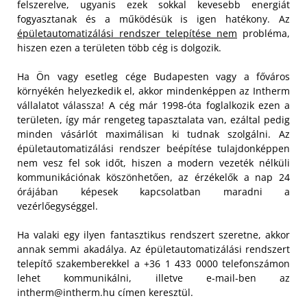
felszerelve, ugyanis ezek sokkal kevesebb energiát
fogyasztanak és a működésük is igen hatékony. Az
épületautomatizálási rendszer telepítése nem
probléma,
hiszen ezen a területen több cég is dolgozik.
Ha Ön vagy esetleg cége Budapesten vagy a főváros
környékén helyezkedik el, akkor mindenképpen az Intherm
vállalatot válassza! A cég már 1998-óta foglalkozik ezen a
területen, így már rengeteg tapasztalata van, ezáltal pedig
minden vásárlót maximálisan ki tudnak szolgálni. Az
épületautomatizálási rendszer beépítése tulajdonképpen
nem vesz fel sok időt, hiszen a modern vezeték nélküli
kommunikációnak köszönhetően, az érzékelők a nap 24
órájában képesek kapcsolatban maradni a
vezérlőegységgel.
Ha valaki egy ilyen fantasztikus rendszert szeretne, akkor
annak semmi akadálya. Az épületautomatizálási rendszert
telepítő szakemberekkel a +36 1 433 0000 telefonszámon
lehet kommunikálni, illetve e-mail-ben az
intherm@intherm.hu
címen keresztül.