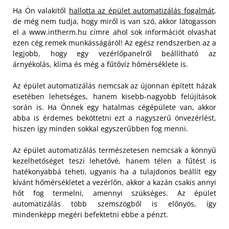
Ha Ön valakitől
hallotta az épület automatizálás fogalmát
,
de még nem tudja, hogy miről is van szó, akkor látogasson
el a www.intherm.hu címre ahol sok információt olvashat
ezen cég remek munkásságáról! Az egész rendszerben az a
legjobb, hogy egy vezérlőpanelről beállítható az
árnyékolás, klíma és még a fűtővíz hőmérséklete is.
Az épület automatizálás nemcsak az újonnan épített házak
esetében lehetséges, hanem kisebb-nagyobb felújítások
során is. Ha Önnek egy hatalmas cégépülete van, akkor
abba is érdemes beköttetni ezt a nagyszerű önvezérlést,
hiszen így minden sokkal egyszerűbben fog menni.
Az épület automatizálás természetesen nemcsak a könnyű
kezelhetőséget teszi lehetővé, hanem télen a fűtést is
hatékonyabbá teheti, ugyanis ha a tulajdonos beállít egy
kívánt hőmérsékletet a vezérlőn, akkor a kazán csakis annyi
hőt fog termelni, amennyi szükséges. Az épület
automatizálás több szemszögből is előnyös, így
mindenképp megéri befektetni ebbe a pénzt.