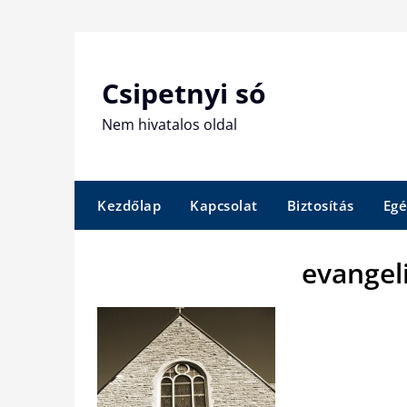
Skip
to
content
Csipetnyi só
Nem hivatalos oldal
Kezdőlap
Kapcsolat
Biztosítás
Egé
evangel