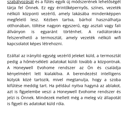
szabályozását
és a fűtés egyik új módszerének lehetőségét
tárja fel Önnek. Ez egy érintőképernyős, színes, vezeték
nélküli központi vezérlő, amely lakásába mindenképpen
megfelelő lesz. Kézben tartva, bárhol használhatja
otthonában, töltése nagyon egyszerű, egy asztali vagy fali
állványon is egyaránt történhet. A radiátorokra
felszerelhető a termosztát, amely vezeték nélküli wifi
kapcsolatot képes létrehozni.
Ezáltal az irányító egység vezérlő jeleket küld, a termosztát
pedig a hőmérsékleti adatokat küldi tovább a központnak.
A Honeywell Evohome rendszer az Ön és családja
kényelméért lett kialakítva. A berendezést intelligens
kütyük közé tartozik, mivel megtanulja, hogy a szoba
kifűtése meddig tart. Ha például nyitva hagyná az ablakot,
azt is figyelembe veszi a Honeywell Evohome rendszer és
jelzi is Önnek. Mindezek mellett még a meleg víz állapotát
is figyeli és adatokat küld róla.