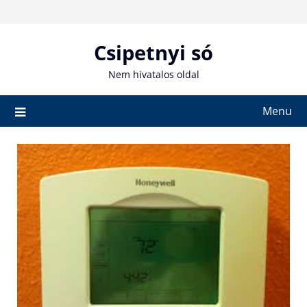
Skip
to
content
Csipetnyi só
Nem hivatalos oldal
Menu