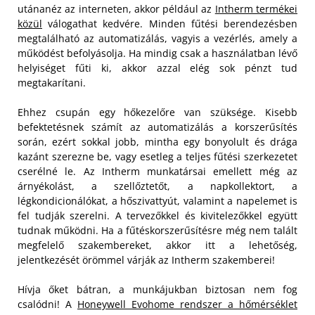
utánanéz az interneten, akkor például az
Intherm termékei
közül
válogathat kedvére. Minden fűtési berendezésben
megtalálható az automatizálás, vagyis a vezérlés, amely a
működést befolyásolja. Ha mindig csak a használatban lévő
helyiséget fűti ki, akkor azzal elég sok pénzt tud
megtakarítani.
Ehhez csupán egy hőkezelőre van szüksége. Kisebb
befektetésnek számít az automatizálás a korszerűsítés
során, ezért sokkal jobb, mintha egy bonyolult és drága
kazánt szerezne be, vagy esetleg a teljes fűtési szerkezetet
cserélné le. Az Intherm munkatársai emellett még az
árnyékolást, a szellőztetőt, a napkollektort, a
légkondicionálókat, a hőszivattyút, valamint a napelemet is
fel tudják szerelni. A tervezőkkel és kivitelezőkkel együtt
tudnak működni. Ha a fűtéskorszerűsítésre még nem talált
megfelelő szakembereket, akkor itt a lehetőség,
jelentkezését örömmel várják az Intherm szakemberei!
Hívja őket bátran, a munkájukban biztosan nem fog
csalódni! A
Honeywell Evohome rendszer a hőmérséklet