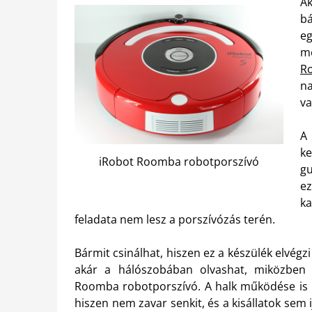
A
bá
e
m
R
na
va
A 
ke
iRobot Roomba robotporszívó
gu
ez
ka
feladata nem lesz a porszívózás terén.
Bármit csinálhat, hiszen ez a készülék elvégz
akár a hálószobában olvashat, miközben 
Roomba robotporszívó. A halk működése is h
hiszen nem zavar senkit, és a kisállatok sem