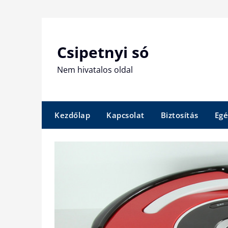
Skip
to
content
Csipetnyi só
Nem hivatalos oldal
Kezdőlap
Kapcsolat
Biztosítás
Egé