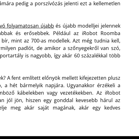
mára pedig a porszívózás jelenti ezt a kellemetlen
vó folyamatosan újabb
és újabb modelljei jelennek
abbak és erősebbek. Például az iRobot Roomba
bír, mint az 700-as modellek. Azt még tudnia kell,
rmilyen padlót, de amikor a szőnyegekről van szó,
ortartály is nagyobb, így akár 60 százalékkal több
? A fent említett előnyök mellett kifejezetten plusz
 a hét bármelyik napjára. Ugyanakkor érzékeli a
nböző kábelekben vagy vezetékekben. Az iRobot
 jól jön, hiszen egy gonddal kevesebb hárul az
delje meg akár saját magának, akár egy kedves