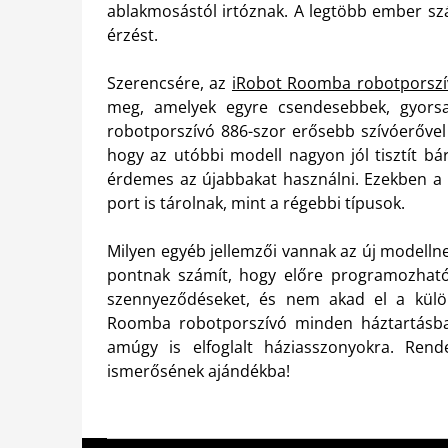
ablakmosástól irtóznak. A legtöbb ember szá
érzést.
Szerencsére, az
iRobot Roomba robotporszí
meg, amelyek egyre csendesebbek, gyors
robotporszívó 886-szor erősebb szívóerővel 
hogy az utóbbi modell nagyon jól tisztít bá
érdemes az újabbakat használni. Ezekben a p
port is tárolnak, mint a régebbi típusok.
Milyen egyéb jellemzői vannak az új modellnek
pontnak számít, hogy előre programozható,
szennyeződéseket, és nem akad el a külö
Roomba robotporszívó minden háztartásban
amúgy is elfoglalt háziasszonyokra. Ren
ismerősének ajándékba!