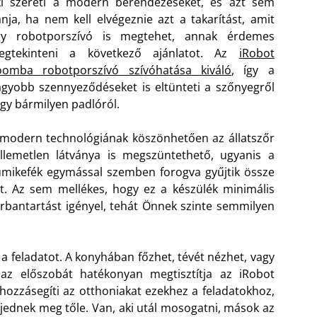
ki szereti a modern berendezéseket, és azt sem
nja, ha nem kell elvégeznie azt a takarítást, amit
gy robotporszívó is megtehet, annak érdemes
egtekinteni a következő ajánlatot. Az
iRobot
oomba robotporszívó szívóhatása kiváló
, így a
gyobb szennyeződéseket is eltünteti a szőnyegről
gy bármilyen padlóról.
modern technológiának köszönhetően az állatszőr
llemetlen látványa is megszüntethető, ugyanis a
mikefék egymással szemben forogva gyűjtik össze
t. Az sem mellékes, hogy ez a készülék minimális
rbantartást igényel, tehát Önnek szinte semmilyen
i a feladatot. A konyhában főzhet, tévét nézhet, vagy
az előszobát hatékonyan megtisztítja az iRobot
ozzásegíti az otthoniakat ezekhez a feladatokhoz,
 ijednek meg tőle. Van, aki utál mosogatni, mások az