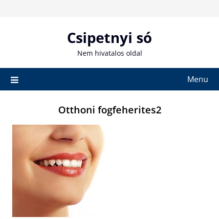
Skip
to
content
Csipetnyi só
Nem hivatalos oldal
Menu
Otthoni fogfeherites2