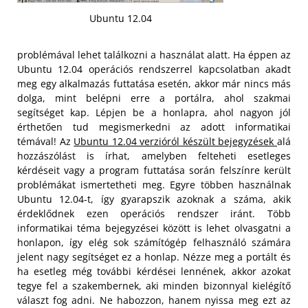
Ubuntu 12.04
problémával lehet találkozni a használat alatt. Ha éppen az
Ubuntu 12.04 operációs rendszerrel kapcsolatban akadt
meg egy alkalmazás futtatása esetén, akkor már nincs más
dolga, mint belépni erre a portálra, ahol szakmai
segítséget kap. Lépjen be a honlapra, ahol nagyon jól
érthetően tud megismerkedni az adott informatikai
témával! Az
Ubuntu 12.04 verzióról készült bejegyzések
alá
hozzászólást is írhat, amelyben felteheti esetleges
kérdéseit vagy a program futtatása során felszínre került
problémákat ismertetheti meg. Egyre többen használnak
Ubuntu 12.04-t, így gyarapszik azoknak a száma, akik
érdeklődnek ezen operációs rendszer iránt. Több
informatikai téma bejegyzései között is lehet olvasgatni a
honlapon, így elég sok számítógép felhasználó számára
jelent nagy segítséget ez a honlap. Nézze meg a portált és
ha esetleg még további kérdései lennének, akkor azokat
tegye fel a szakembernek, aki minden bizonnyal kielégítő
választ fog adni. Ne habozzon, hanem nyissa meg ezt az