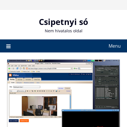
Skip
to
content
Csipetnyi só
Nem hivatalos oldal
Menu