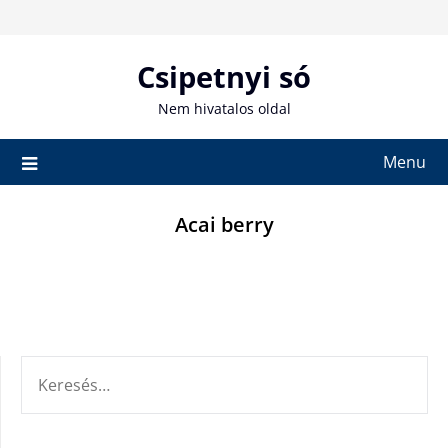
Skip
to
content
Csipetnyi só
Nem hivatalos oldal
Menu
Acai berry
KERESÉS: