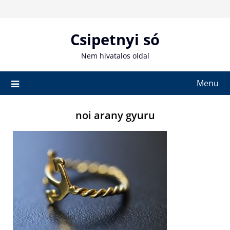
Skip
to
content
Csipetnyi só
Nem hivatalos oldal
Menu
noi arany gyuru