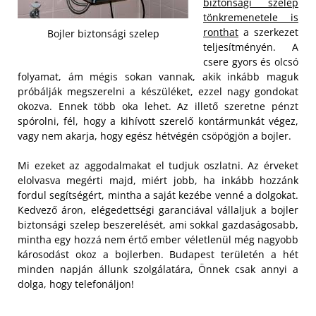
biztonsági szelep
tönkremenetele is
ronthat
a szerkezet
Bojler biztonsági szelep
teljesítményén. A
csere gyors és olcsó
folyamat, ám mégis sokan vannak, akik inkább maguk
próbálják megszerelni a készüléket, ezzel nagy gondokat
okozva. Ennek több oka lehet. Az illető szeretne pénzt
spórolni, fél, hogy a kihívott szerelő kontármunkát végez,
vagy nem akarja, hogy egész hétvégén csöpögjön a bojler.
Mi ezeket az aggodalmakat el tudjuk oszlatni. Az érveket
elolvasva megérti majd, miért jobb, ha inkább hozzánk
fordul segítségért, mintha a saját kezébe venné a dolgokat.
Kedvező áron, elégedettségi garanciával vállaljuk a bojler
biztonsági szelep beszerelését, ami sokkal gazdaságosabb,
mintha egy hozzá nem értő ember véletlenül még nagyobb
károsodást okoz a bojlerben. Budapest területén a hét
minden napján állunk szolgálatára, Önnek csak annyi a
dolga, hogy telefonáljon!