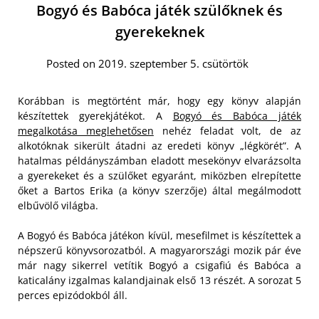
Bogyó és Babóca játék szülőknek és
gyerekeknek
Posted on 2019. szeptember 5. csütörtök
Korábban is megtörtént már, hogy egy könyv alapján
készítettek gyerekjátékot. A
Bogyó és Babóca játék
megalkotása meglehetősen
nehéz feladat volt, de az
alkotóknak sikerült átadni az eredeti könyv „légkörét”. A
hatalmas példányszámban eladott mesekönyv elvarázsolta
a gyerekeket és a szülőket egyaránt, miközben elrepítette
őket a Bartos Erika (a könyv szerzője) által megálmodott
elbűvölő világba.
A Bogyó és Babóca játékon kívül, mesefilmet is készítettek a
népszerű könyvsorozatból. A magyarországi mozik pár éve
már nagy sikerrel vetítik Bogyó a csigafiú és Babóca a
katicalány izgalmas kalandjainak első 13 részét. A sorozat 5
perces epizódokból áll.