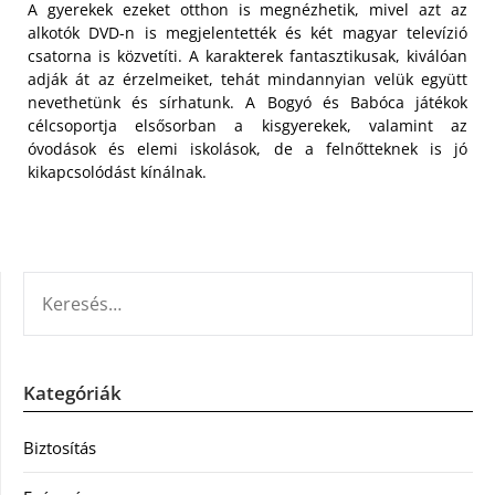
A gyerekek ezeket otthon is megnézhetik, mivel azt az
alkotók DVD-n is megjelentették és két magyar televízió
csatorna is közvetíti. A karakterek fantasztikusak, kiválóan
adják át az érzelmeiket, tehát mindannyian velük együtt
nevethetünk és sírhatunk. A Bogyó és Babóca játékok
célcsoportja elsősorban a kisgyerekek, valamint az
óvodások és elemi iskolások, de a felnőtteknek is jó
kikapcsolódást kínálnak.
KERESÉS:
Kategóriák
Biztosítás