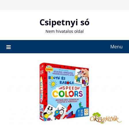
Skip
to
content
Csipetnyi só
Nem hivatalos oldal
Menu