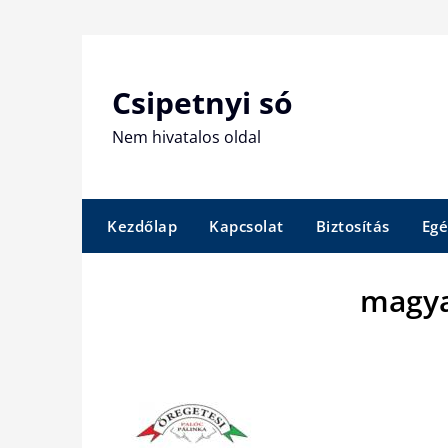
Skip
to
content
Csipetnyi só
Nem hivatalos oldal
Kezdőlap
Kapcsolat
Biztosítás
Egé
magya