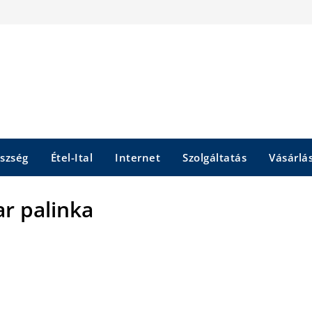
szség
Étel-Ital
Internet
Szolgáltatás
Vásárlá
r palinka