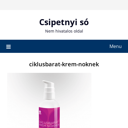
Skip
to
content
Csipetnyi só
Nem hivatalos oldal
Menu
ciklusbarat-krem-noknek