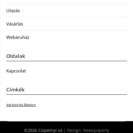
Utazás
Vásárlás
Webáruház
Oldalak
Kapcsolat
Címkék
darázsirtás Balaton
©2026 Csipetnyi só
| Design:
Newspaperly