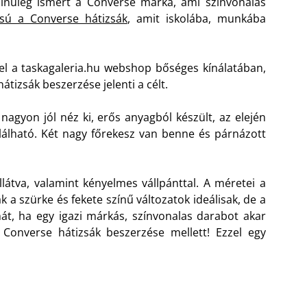
színűleg ismert a Converse márka, ami színvonalas
ású a Converse hátizsák
, amit iskolába, munkába
fel a taskagaleria.hu webshop bőséges kínálatában,
hátizsák beszerzése jelenti a célt.
nagyon jól néz ki, erős anyagból készült, az elején
lálható. Két nagy főrekesz van benne és párnázott
llátva, valamint kényelmes vállpánttal. A méretei a
k a szürke és fekete színű változatok ideálisak, de a
t, ha egy igazi márkás, színvonalas darabot akar
Converse hátizsák beszerzése mellett! Ezzel egy