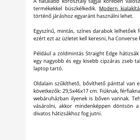
A fiatalabb korosztály tagjai körében való
termékekkel büszkélkedik.
Modern kialakít
történő járáshoz egyaránt használni lehet.
Egyszínű, mintás, színes darabok lelhetőek 
ezért ezt az üzletet kell keresni, ha Converse 
Például a zöldmintás Straight Edge hátizsák 
egy nagyobb és egy kisebb cipzáras zseb ta
laptop tartó.
Oldalain szűkíthető, bővíthető pánttal van e
következők: 29,5x46x17 cm. Fiúknak, férfiakna
webáruházban ilyenek is bőven vannak. Tehá
vásárolni, akkor mindenképpen döntsön a 
divatos hátizsákhoz fog jutni.