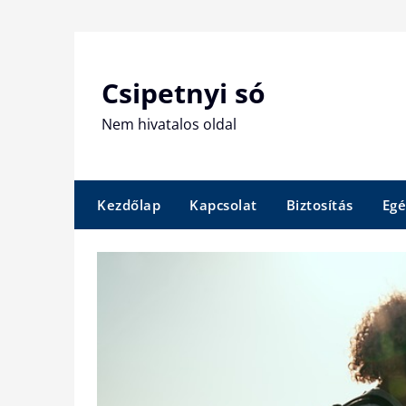
Skip
to
content
Csipetnyi só
Nem hivatalos oldal
Kezdőlap
Kapcsolat
Biztosítás
Egé