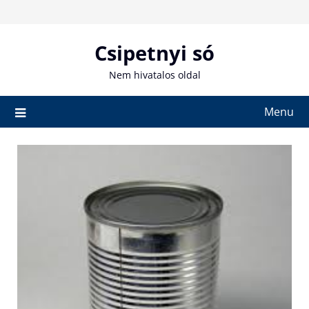
Skip
to
content
Csipetnyi só
Nem hivatalos oldal
Menu