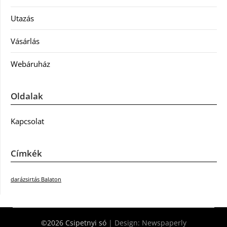
Utazás
Vásárlás
Webáruház
Oldalak
Kapcsolat
Címkék
darázsirtás Balaton
©2026 Csipetnyi só
| Design:
Newspaperly