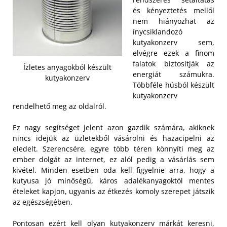
és kényeztetés mellől
nem hiányozhat az
ínycsiklandozó
kutyakonzerv sem,
elvégre ezek a finom
falatok biztosítják az
Ízletes anyagokból készült
energiát számukra.
kutyakonzerv
Többféle húsból készült
kutyakonzerv
rendelhető meg az oldalról.
Ez nagy segítséget jelent azon gazdik számára, akiknek
nincs idejük az üzletekből vásárolni és hazacipelni az
eledelt. Szerencsére, egyre több téren könnyíti meg az
ember dolgát az internet, ez alól pedig a vásárlás sem
kivétel. Minden esetben oda kell figyelnie arra, hogy a
kutyusa jó minőségű, káros adalékanyagoktól mentes
ételeket kapjon, ugyanis az étkezés komoly szerepet játszik
az egészségében.
Pontosan ezért kell olyan kutyakonzerv márkát keresni,