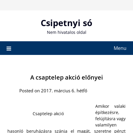
Skip
to
content
Csipetnyi só
Nem hivatalos oldal
Menu
A csaptelep akció előnyei
Posted on 2017. március 6. hétfő
Amikor valaki
építkezésre,
Csaptelep akció
felújításra vagy
valamilyen
hasonló beruházásra szánja el magát, szeretne pénzt