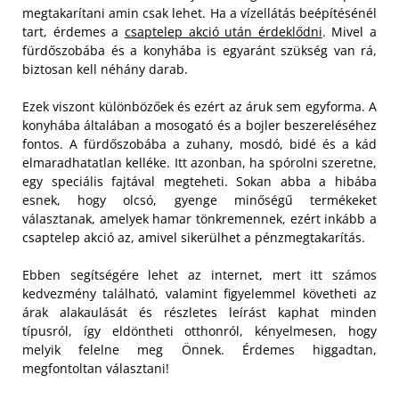
megtakarítani amin csak lehet. Ha a vízellátás beépítésénél
tart, érdemes a
csaptelep akció után érdeklődni
. Mivel a
fürdőszobába és a konyhába is egyaránt szükség van rá,
biztosan kell néhány darab.
Ezek viszont különbözőek és ezért az áruk sem egyforma. A
konyhába általában a mosogató és a bojler beszereléséhez
fontos. A fürdőszobába a zuhany, mosdó, bidé és a kád
elmaradhatatlan kelléke. Itt azonban, ha spórolni szeretne,
egy speciális fajtával megteheti. Sokan abba a hibába
esnek, hogy olcsó, gyenge minőségű termékeket
választanak, amelyek hamar tönkremennek, ezért inkább a
csaptelep akció az, amivel sikerülhet a pénzmegtakarítás.
Ebben segítségére lehet az internet, mert itt számos
kedvezmény található, valamint figyelemmel követheti az
árak alakaulását és részletes leírást kaphat minden
típusról, így eldöntheti otthonról, kényelmesen, hogy
melyik felelne meg Önnek. Érdemes higgadtan,
megfontoltan választani!