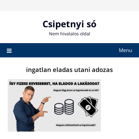
Skip
to
content
Csipetnyi só
Nem hivatalos oldal
Menu
ingatlan eladas utani adozas