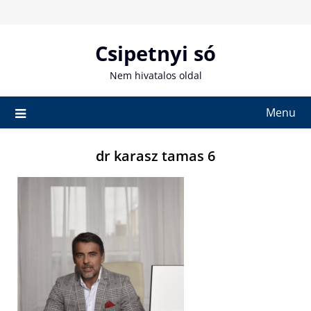
Skip
to
content
Csipetnyi só
Nem hivatalos oldal
Menu
dr karasz tamas 6