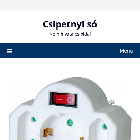
Skip
to
content
Csipetnyi só
Nem hivatalos oldal
Menu