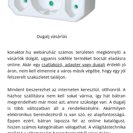
Dugalj vásárlás
konaktor.hu webáruház számos területen megkönnyíti a
vásárlók dolgát, ugyanis sokféle terméket bocsát eladásra
online. Akár egy
csatlakozó, adapter vagy dugalj
érdekli jó
áron, nem kell elmennie a város másik végébe, hogy egy jól
felszerelt szaküzletet találjon.
Mindent beszerezhet az interneten keresztül, otthonról. A
házhoz szállításra nem kell sokat várnia, így hát bátran
megrendelheti már most azt, amire szüksége van. A dugalj
is több változatban áll a rendelkezésére.
Akármilyen
elektronikus berendezésről is van szó, ez alapfontosságú.
Éppen ezért, bátran lapozza fel az online katalógust,
hiszen számos kategóriában válogathat. A világítástechnika