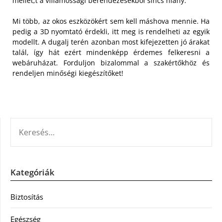
mellet,t a villamossági berendezésekből sincs hiány.
Mi több, az okos eszközökért sem kell máshova mennie. Ha
pedig a 3D nyomtató érdekli, itt meg is rendelheti az egyik
modellt. A dugalj terén azonban most kifejezetten jó árakat
talál, így hát ezért mindenképp érdemes felkeresni a
webáruházat. Forduljon bizalommal a szakértőkhöz és
rendeljen minőségi kiegészítőket!
KERESÉS:
Kategóriák
Biztosítás
Egészség