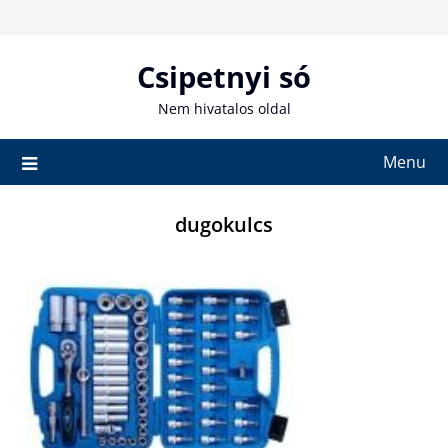
Skip
to
content
Csipetnyi só
Nem hivatalos oldal
Menu
dugokulcs