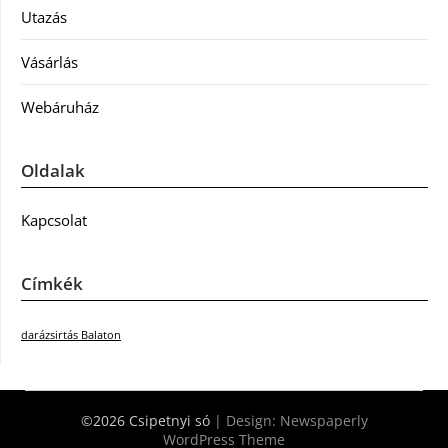
Utazás
Vásárlás
Webáruház
Oldalak
Kapcsolat
Címkék
darázsirtás Balaton
©2026 Csipetnyi só
| Design:
Newspaperly
WordPress Theme