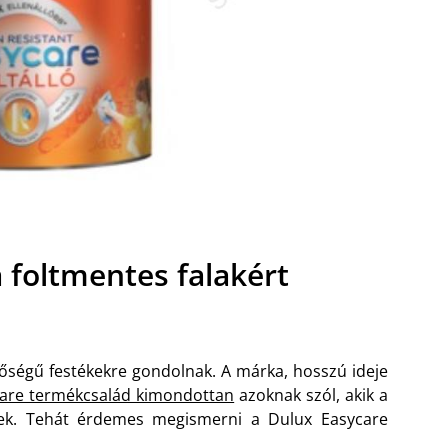
 foltmentes falakért
nőségű festékekre gondolnak. A márka, hosszú ideje
care termékcsalád kimondottan
azoknak szól, akik a
nek. Tehát érdemes megismerni a Dulux Easycare