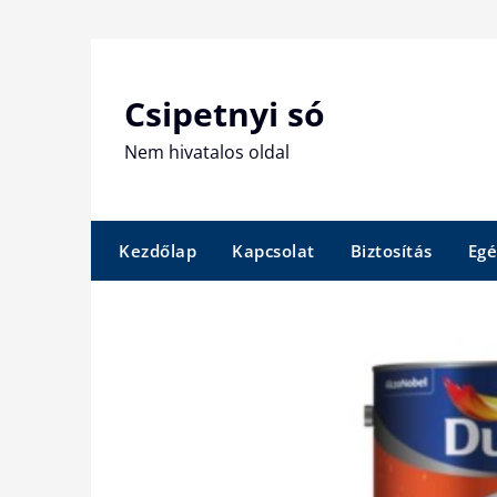
Skip
to
content
Csipetnyi só
Nem hivatalos oldal
Kezdőlap
Kapcsolat
Biztosítás
Egé