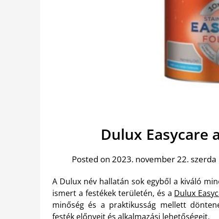
Dulux Easycare a
Posted on 2023. november 22. szerda
A Dulux név hallatán sok egyből a kiváló mi
ismert a festékek területén, és a
Dulux Easy
minőség és a praktikusság mellett dönte
festék előnyeit és alkalmazási lehetőségeit.