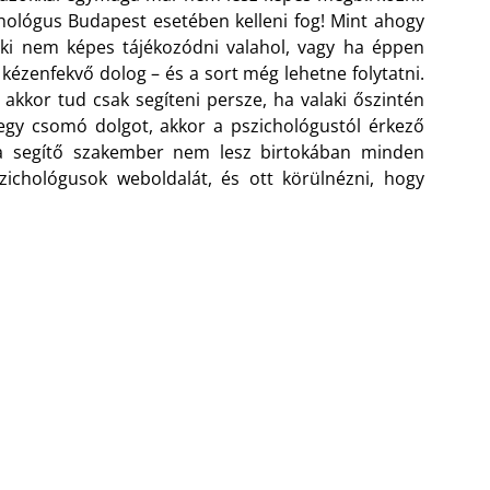
hológus Budapest esetében kelleni fog! Mint ahogy
aki nem képes tájékozódni valahol, vagy ha éppen
kézenfekvő dolog – és a sort még lehetne folytatni.
kkor tud csak segíteni persze, ha valaki őszintén
at egy csomó dolgot, akkor a pszichológustól érkező
 a segítő szakember nem lesz birtokában minden
ichológusok weboldalát, és ott körülnézni, hogy