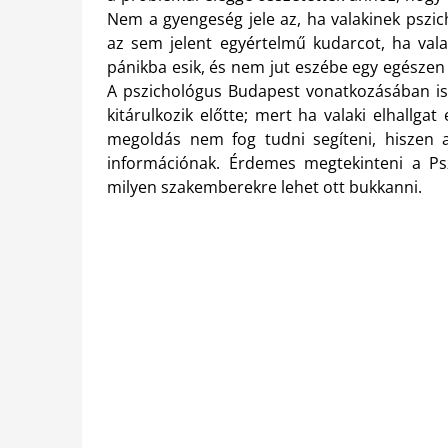
Nem a gyengeség jele az, ha valakinek pszic
az sem jelent egyértelmű kudarcot, ha val
pánikba esik, és nem jut eszébe egy egészen 
A pszichológus Budapest vonatkozásában is a
kitárulkozik előtte; mert ha valaki elhallg
megoldás nem fog tudni segíteni, hiszen
információnak. Érdemes megtekinteni a Psz
milyen szakemberekre lehet ott bukkanni.