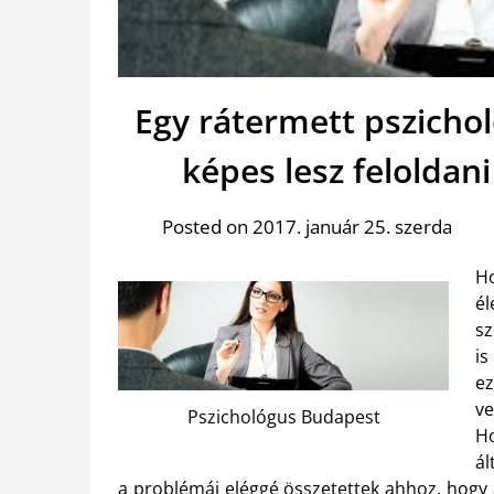
Egy rátermett pszich
képes lesz feloldan
Posted on 2017. január 25. szerda
Ho
él
sz
is
ez
ve
Pszichológus Budapest
H
ál
a problémái eléggé összetettek ahhoz, hogy