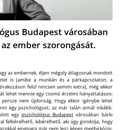
ológus Budapest városában
i az ember szorongását.
gy az embernek, éljen mégoly átlagosnak mondott
etet is (amibe a munkán és a párkapcsolaton, a
órakozáson felül nincsen semmi extra), még ekkor
 át lehet mennie egy csomó érzelmi hányattatáson;
 persze nem újdonság. Hogy ekkor igénybe lehet
nni egy pszichológust, az már talán annál inkább.
olott egy
pszichológus Budapest
városában bárki
tal felbérelhető, kibérelhető, aki úgy gondolja, hogy
 azokkal egymaga már nem lesz képes megbirkózni.