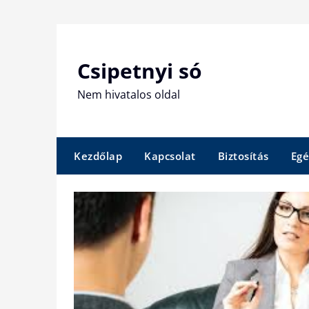
Skip
to
content
Csipetnyi só
Nem hivatalos oldal
Kezdőlap
Kapcsolat
Biztosítás
Egé