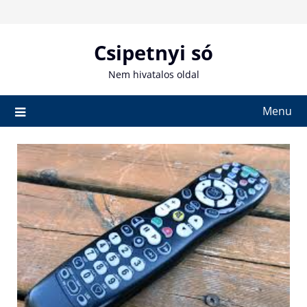
Skip
to
content
Csipetnyi só
Nem hivatalos oldal
Menu