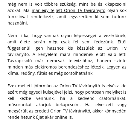
még nem is volt többre szükség, mint be és kikapcsolni
azokat. Ma
már egy fejlett Orion TV távirányító
olyan sok
funkcióval rendelkezik, amit egyszerűen ki sem tudunk
használni.
Nem ritka, hogy vannak olyan képességei a vezérlőnek,
amit élete során még csak fel sem fedezünk. Ettől
függetlenül igen hasznos kis készülék az Orion TV
távirányító. A kényelem mára mindenek előtt való lett!
Távkapcsoló már nemcsak televízióhoz, hanem szinte
minden más elektromos berendezéshez létezik. Legyen az
klíma, redőny, fűtés és még sorsolhatnánk.
Ezek mellett jóformán az Orion TV távirányító is elvész, de
azért még egyedi külsejével jelzi, hogy pontosan melyiket is
kell kézbe vennünk, ha a kedvenc csatornánkat,
műsorunkat akarjuk bekapcsolni. Ha elveszett vagy
megsérült az eredeti Orion TV távirányító, akkor könnyedén
rendelhetünk újat akár online is.